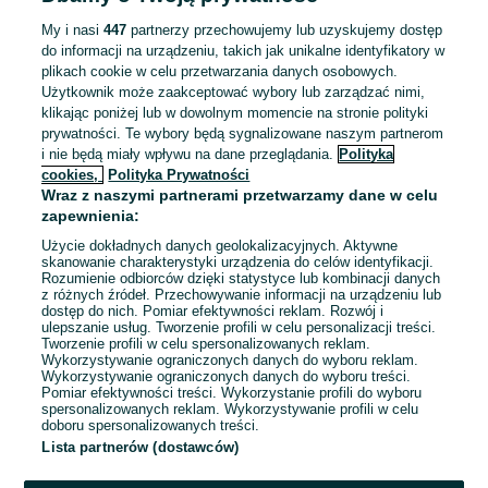
ZNALEŹLIŚMY 0
Sortowanie
Opcje przeglądania
OGŁOSZEŃ
My i nasi
447
partnerzy przechowujemy lub uzyskujemy dostęp
do informacji na urządzeniu, takich jak unikalne identyfikatory w
plikach cookie w celu przetwarzania danych osobowych.
Użytkownik może zaakceptować wybory lub zarządzać nimi,
klikając poniżej lub w dowolnym momencie na stronie polityki
prywatności. Te wybory będą sygnalizowane naszym partnerom
i nie będą miały wpływu na dane przeglądania.
Polityka
cookies,
Polityka Prywatności
Wraz z naszymi partnerami przetwarzamy dane w celu
zapewnienia:
Użycie dokładnych danych geolokalizacyjnych. Aktywne
skanowanie charakterystyki urządzenia do celów identyfikacji.
Rozumienie odbiorców dzięki statystyce lub kombinacji danych
Przepraszamy, nie znaleźliśmy tego,
z różnych źródeł. Przechowywanie informacji na urządzeniu lub
dostęp do nich. Pomiar efektywności reklam. Rozwój i
czego szukasz.
ulepszanie usług. Tworzenie profili w celu personalizacji treści.
Tworzenie profili w celu spersonalizowanych reklam.
Wykorzystywanie ograniczonych danych do wyboru reklam.
Wykorzystywanie ograniczonych danych do wyboru treści.
Pomiar efektywności treści. Wykorzystanie profili do wyboru
spersonalizowanych reklam. Wykorzystywanie profili w celu
doboru spersonalizowanych treści.
Lista partnerów (dostawców)